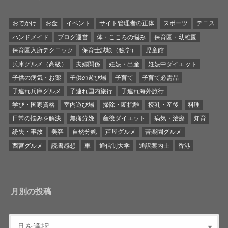
おでかけ
お金
イベント
サイト管理者の正体
スポーツ
テニス
ハンドメイド
ブログ運営
体・こころの悩み
保育園・幼稚園
保育園入所テクニック
保育士試験（独学）
児童館
兵庫グルメ（高級）
夫婦関係
妊娠・出産
妊娠中ダイエット
子供の病気・お薬
子供の遊び場
子育て
子育て必需品
子連れ兵庫グルメ
子連れ国内旅行
子連れ海外旅行
学び・国家資格
室内遊び場
掃除・断捨離
授乳・産後
料理
日常の悩みを解決
無痛分娩
産後ダイエット
病気・治療
知育
紛失・事故
美容
自然分娩
芦屋グルメ
苦楽園グルメ
西宮グルメ
読書感想
車
通信制大学
通訳案内士
香港
月別の投稿