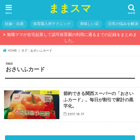
ままスマ
menu
search
妊娠・出産
保育園入所テクニック
美味しい店
日常の悩みを解決
無職ママが在宅起業して認可保育園の利用に通るまでの記録をまとめま
した。
HOME
タグ : おさいふカード
おさいふカード
お金
節約できる関西スーパーの「おさい
ふカード」。毎日が割引で家計の黒
字化。
2017.10.17