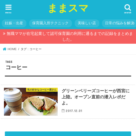
ままスマ
menu
search
妊娠・出産
保育園入所テクニック
美味しい店
日常の悩みを解決
無職ママが在宅起業して認可保育園の利用に通るまでの記録をまとめま
した。
HOME
タグ : コーヒー
コーヒー
私の好きなコーヒー屋さん
グリーンベリーズコーヒーが西宮に
上陸。オープン直前の潜入レポだ
よ。
2017.12.01