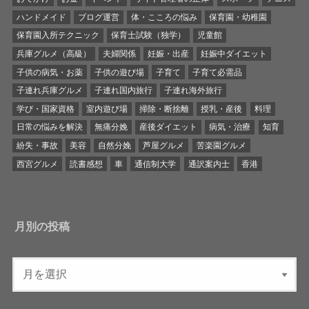
ハンドメイド
ブログ運営
体・こころの悩み
保育園・幼稚園
保育園入所テクニック
保育士試験（独学）
児童館
兵庫グルメ（高級）
夫婦関係
妊娠・出産
妊娠中ダイエット
子供の病気・お薬
子供の遊び場
子育て
子育て必需品
子連れ兵庫グルメ
子連れ国内旅行
子連れ海外旅行
学び・国家資格
室内遊び場
掃除・断捨離
授乳・産後
料理
日常の悩みを解決
無痛分娩
産後ダイエット
病気・治療
知育
紛失・事故
美容
自然分娩
芦屋グルメ
苦楽園グルメ
西宮グルメ
読書感想
車
通信制大学
通訳案内士
香港
月別の投稿