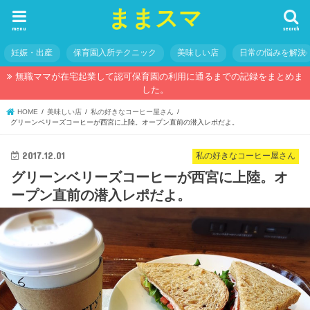
ままスマ
menu
search
妊娠・出産
保育園入所テクニック
美味しい店
日常の悩みを解決
無職ママが在宅起業して認可保育園の利用に通るまでの記録をまとめま
した。
HOME
美味しい店
私の好きなコーヒー屋さん
グリーンベリーズコーヒーが西宮に上陸。オープン直前の潜入レポだよ。
2017.12.01
私の好きなコーヒー屋さん
グリーンベリーズコーヒーが西宮に上陸。オ
ープン直前の潜入レポだよ。