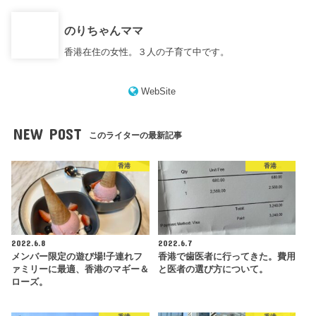
のりちゃんママ
香港在住の女性。３人の子育て中です。
WebSite
NEW POST
このライターの最新記事
香港
香港
2022.6.8
2022.6.7
メンバー限定の遊び場!子連れフ
香港で歯医者に行ってきた。費用
ァミリーに最適、香港のマギー＆
と医者の選び方について。
ローズ。