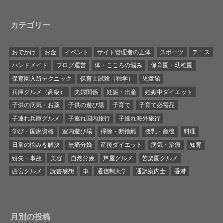
カテゴリー
おでかけ
お金
イベント
サイト管理者の正体
スポーツ
テニス
ハンドメイド
ブログ運営
体・こころの悩み
保育園・幼稚園
保育園入所テクニック
保育士試験（独学）
児童館
兵庫グルメ（高級）
夫婦関係
妊娠・出産
妊娠中ダイエット
子供の病気・お薬
子供の遊び場
子育て
子育て必需品
子連れ兵庫グルメ
子連れ国内旅行
子連れ海外旅行
学び・国家資格
室内遊び場
掃除・断捨離
授乳・産後
料理
日常の悩みを解決
無痛分娩
産後ダイエット
病気・治療
知育
紛失・事故
美容
自然分娩
芦屋グルメ
苦楽園グルメ
西宮グルメ
読書感想
車
通信制大学
通訳案内士
香港
月別の投稿