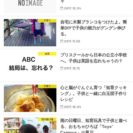
ャ
2017.12.24
子育て
自宅に木製ブランコをつけたよ。簡
単DIYで子供の能力がグングン伸び
る。
2017.11.20
知育
プリスクールから日本の公立小学校
へ。子供は英語を忘れちゃうの？
2017.10.13
子育て
心と脳がぐんぐん育つ「知育クッキ
ング」。子供と一緒に白玉団子作り
レシピ
2017.10.04
室内遊び場
雨の日曜日、知育玩具で子供と遊べ
る、おもちゃひろば「Toys’
Campus」@夙川