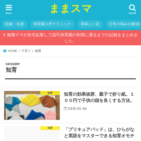
ままスマ
menu
search
妊娠・出産
保育園入所テクニック
美味しい店
日常の悩みを解決
無職ママが在宅起業して認可保育園の利用に通るまでの記録をまとめま
した。
HOME
子育て
知育
知育
知育
知育の効果抜群、親子で折り紙。１
００円で子供の頭を良くする方法。
2018.05.06
知育
「プリキュアパッド」は、ひらがな
と英語をマスターできる知育オモチ