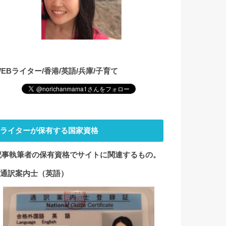
WEBライター/香港/英語/兵庫/子育て
ライターが保有する国家資格
記事執筆者の保有資格でサイト
に関連するもの。
1.通訳案内士（英語）