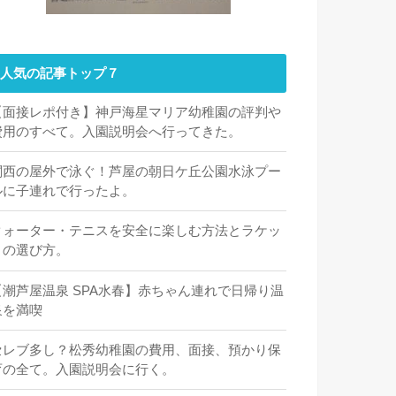
人気の記事トップ７
【面接レポ付き】神戸海星マリア幼稚園の評判や
費用のすべて。入園説明会へ行ってきた。
関西の屋外で泳ぐ！芦屋の朝日ケ丘公園水泳プー
ルに子連れで行ったよ。
クォーター・テニスを安全に楽しむ方法とラケッ
トの選び方。
【潮芦屋温泉 SPA水春】赤ちゃん連れで日帰り温
泉を満喫
セレブ多し？松秀幼稚園の費用、面接、預かり保
育の全て。入園説明会に行く。