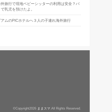
海外旅行で現地ベビーシッターの利用は安全？バ
リで乳児を預けたよ。
グアムのPICホテルへ３人の子連れ海外旅行
©Copyright2026
ままスマ
.All Rights Reserved.