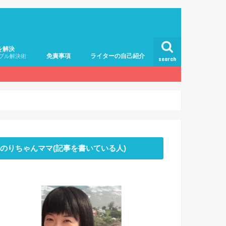
を解決
免責事項
ライターの自己紹介
ブル解決術
search
。
のりちゃんママ(記事を書いている人)