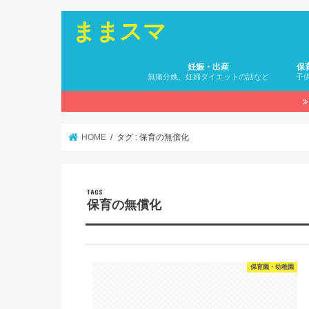
ままスマ
妊娠・出産
保
無痛分娩、妊婦ダイエットの話など
子
HOME
タグ : 保育の無償化
保育の無償化
保育園・幼稚園