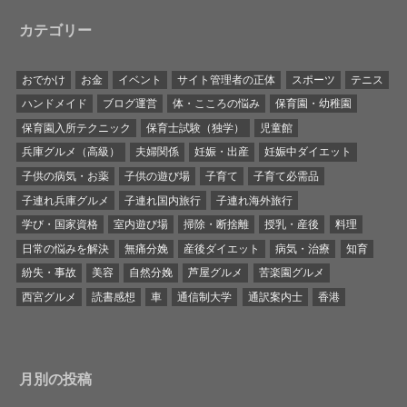
カテゴリー
おでかけ
お金
イベント
サイト管理者の正体
スポーツ
テニス
ハンドメイド
ブログ運営
体・こころの悩み
保育園・幼稚園
保育園入所テクニック
保育士試験（独学）
児童館
兵庫グルメ（高級）
夫婦関係
妊娠・出産
妊娠中ダイエット
子供の病気・お薬
子供の遊び場
子育て
子育て必需品
子連れ兵庫グルメ
子連れ国内旅行
子連れ海外旅行
学び・国家資格
室内遊び場
掃除・断捨離
授乳・産後
料理
日常の悩みを解決
無痛分娩
産後ダイエット
病気・治療
知育
紛失・事故
美容
自然分娩
芦屋グルメ
苦楽園グルメ
西宮グルメ
読書感想
車
通信制大学
通訳案内士
香港
月別の投稿