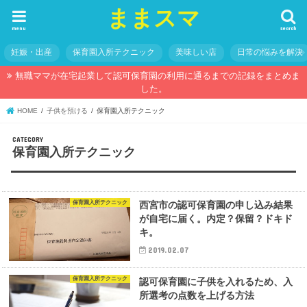
ままスマ
menu
search
妊娠・出産
保育園入所テクニック
美味しい店
日常の悩みを解決
無職ママが在宅起業して認可保育園の利用に通るまでの記録をまとめま
した。
HOME
子供を預ける
保育園入所テクニック
保育園入所テクニック
保育園入所テクニック
西宮市の認可保育園の申し込み結果
が自宅に届く。内定？保留？ドキド
キ。
2019.02.07
保育園入所テクニック
認可保育園に子供を入れるため、入
所選考の点数を上げる方法