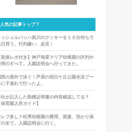
人気の記事トップ７
ミッシェルバッハ夙川のクッキーを１０分待ちで
当日買う。行列嫌い、必見！
【面接レポ付き】神戸海星マリア幼稚園の評判や
費用のすべて。入園説明会へ行ってきた。
関西の屋外で泳ぐ！芦屋の朝日ケ丘公園水泳プー
ルに子連れで行ったよ。
会社が記入した勤務証明書の内容確認してる？
【保育園入所ガイド】
セレブ多し？松秀幼稚園の費用、面接、預かり保
育の全て。入園説明会に行く。