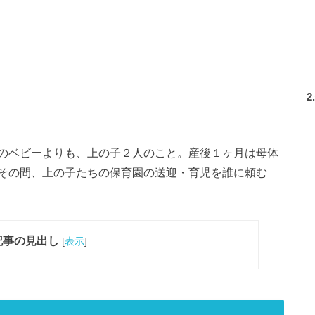
2
のベビーよりも、上の子２人のこと。産後１ヶ月は母体
その間、上の子たちの保育園の送迎・育児を誰に頼む
記事の見出し
[
表示
]