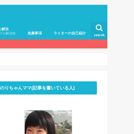
を解決
免責事項
ライターの自己紹介
ブル解決術
search
。
のりちゃんママ(記事を書いている人)