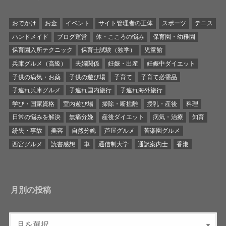
おでかけ
お金
イベント
サイト管理者の正体
スポーツ
テニス
ハンドメイド
ブログ運営
体・こころの悩み
保育園・幼稚園
保育園入所テクニック
保育士試験（独学）
児童館
兵庫グルメ（高級）
夫婦関係
妊娠・出産
妊娠中ダイエット
子供の病気・お薬
子供の遊び場
子育て
子育て必需品
子連れ兵庫グルメ
子連れ国内旅行
子連れ海外旅行
学び・国家資格
室内遊び場
掃除・断捨離
授乳・産後
料理
日常の悩みを解決
無痛分娩
産後ダイエット
病気・治療
知育
紛失・事故
美容
自然分娩
芦屋グルメ
苦楽園グルメ
西宮グルメ
読書感想
車
通信制大学
通訳案内士
香港
月別の投稿