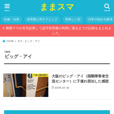
ままスマ
menu
search
妊娠・出産
保育園入所テクニック
美味しい店
日常の悩みを解決
無職ママが在宅起業して認可保育園の利用に通るまでの記録をまとめま
した。
HOME
タグ : ビッグ・アイ
ビッグ・アイ
子連れ国内旅行
大阪のビッグ・アイ（国際障害者交
流センター）に子連れ宿泊した感想
2019.07.16