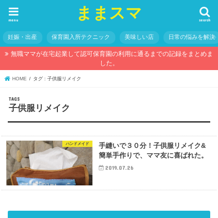
ままスマ
menu
search
妊娠・出産
保育園入所テクニック
美味しい店
日常の悩みを解決
無職ママが在宅起業して認可保育園の利用に通るまでの記録をまとめま
した。
HOME
タグ : 子供服リメイク
子供服リメイク
ハンドメイド
手縫いで３０分！子供服リメイク&
簡単手作りで、ママ友に喜ばれた。
2019.07.26