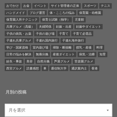
おでかけ
お金
イベント
サイト管理者の正体
スポーツ
テニス
ハンドメイド
ブログ運営
体・こころの悩み
保育園・幼稚園
保育園入所テクニック
保育士試験（独学）
児童館
兵庫グルメ（高級）
夫婦関係
妊娠・出産
妊娠中ダイエット
子供の病気・お薬
子供の遊び場
子育て
子育て必需品
子連れ兵庫グルメ
子連れ国内旅行
子連れ海外旅行
学び・国家資格
室内遊び場
掃除・断捨離
授乳・産後
料理
日常の悩みを解決
無痛分娩
産後ダイエット
病気・治療
知育
紛失・事故
美容
自然分娩
芦屋グルメ
苦楽園グルメ
西宮グルメ
読書感想
車
通信制大学
通訳案内士
香港
月別の投稿