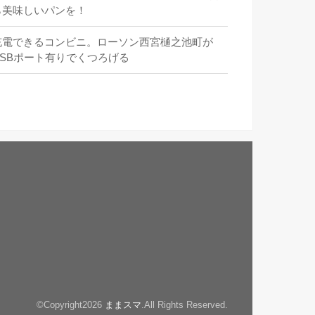
ら美味しいパンを！
充電できるコンビニ。ローソン西宮樋之池町が
USBポート有りでくつろげる
©Copyright2026
ままスマ
.All Rights Reserved.