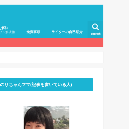
を解決
免責事項
ライターの自己紹介
ブル解決術
search
。
のりちゃんママ(記事を書いている人)