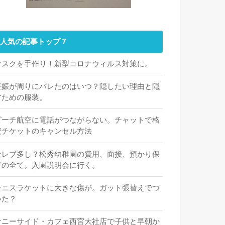
人気の記事トップ７
マスクを手作り！新型コロナウィルス対策に。
妊娠が周りにバレたのはいつ？隠したい理由と隠
すための服装。
ピーチ航空に電話がつながらない。チャットで格
安チケットのキャンセル方法
セレブ多し？松秀幼稚園の費用、面接、預かり保
育の全て。入園説明会に行く。
テニスラケットに大きな傷が。ガット張替えでつ
いた？
サニーサイド・カフェ西宮大社店で子供と早朝か