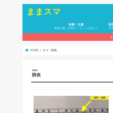
ままスマ
妊娠・出産
保
無痛分娩、妊婦ダイエットの話など
子
HOME
タグ : 肺炎
肺炎
病気・治療