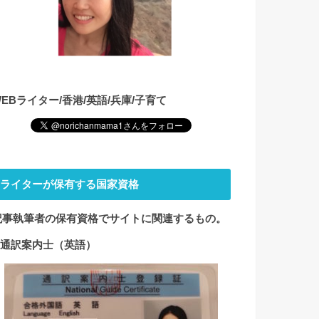
WEBライター/香港/英語/兵庫/子育て
ライターが保有する国家資格
記事執筆者の保有資格でサイト
に関連するもの。
1.通訳案内士（英語）