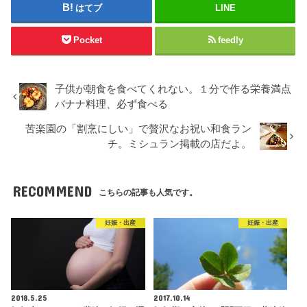
はてブ
LINE
Pocket
feedly
子供が朝食を食べてくれない。１分で作る栄養満点
バナナ料理、必ず食べる
苦楽園の「割烹にしい」で贅沢なお祝い和食ラン
チ。ミシュラン掲載の店だよ。
RECOMMEND
こちらの記事も人気です。
妊娠・出産
妊娠・出産
2018.5.25
2017.10.14