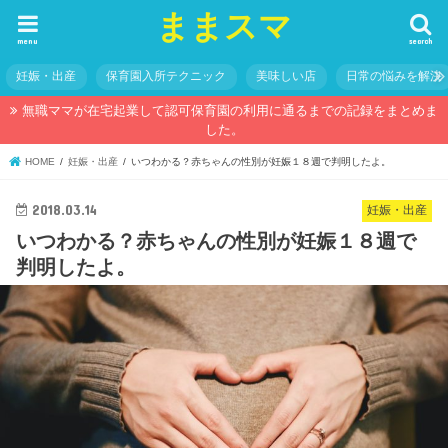
ままスマ
menu
search
妊娠・出産
保育園入所テクニック
美味しい店
日常の悩みを解決
無職ママが在宅起業して認可保育園の利用に通るまでの記録をまとめま
した。
HOME
妊娠・出産
いつわかる？赤ちゃんの性別が妊娠１８週で判明したよ。
2018.03.14
妊娠・出産
いつわかる？赤ちゃんの性別が妊娠１８週で
判明したよ。