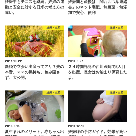
妊娠中もテニスを継続。妊婦の運
妊娠期と産後は「関西四つ葉連絡
動と安全に対する日米の考え方の
会」のネット宅配。無農薬・無添
違い。
加で安心、便利
妊娠・出産
妊娠・出産
2017.10.22
2017.8.23
新婚で立会い出産ってアリ？夫の
２４時間託児の西川医院で2人目
本音、ママの気持ち。包み隠さ
を出産。長女はお泊まり保育した
ず、大公開。
よ。
妊娠・出産
妊娠・出産
2018.8.16
2017.12.10
夏生まれのメリット。赤ちゃん出
妊娠線の予防ガイド。効果が高い