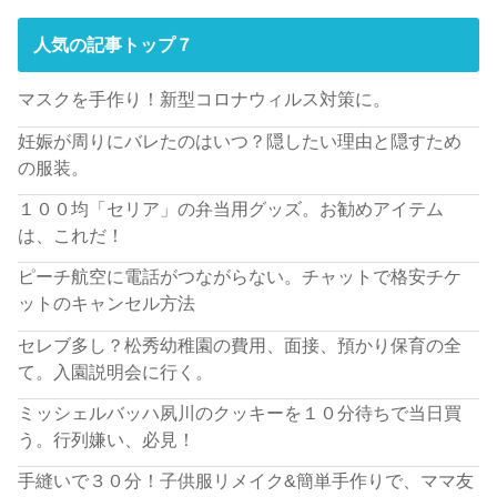
人気の記事トップ７
マスクを手作り！新型コロナウィルス対策に。
妊娠が周りにバレたのはいつ？隠したい理由と隠すため
の服装。
１００均「セリア」の弁当用グッズ。お勧めアイテム
は、これだ！
ピーチ航空に電話がつながらない。チャットで格安チケ
ットのキャンセル方法
セレブ多し？松秀幼稚園の費用、面接、預かり保育の全
て。入園説明会に行く。
ミッシェルバッハ夙川のクッキーを１０分待ちで当日買
う。行列嫌い、必見！
手縫いで３０分！子供服リメイク&簡単手作りで、ママ友