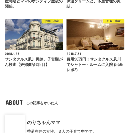
産時期とママのポジティブ産後の
保湿クリームと、体重管理の実
関係。
話。
妊娠・出産
妊娠・出産
2018.1.25
2018.7.31
サンタクルス夙川再診。子宮頸が
費用90万円！サンタクルス夙川
ん検査【妊婦健診2回目】
でシャトー・ルームに入院 (出産
レポ2)
ABOUT
この記事をかいた人
のりちゃんママ
香港在住の女性。３人の子育て中です。