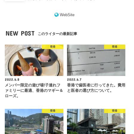
WebSite
NEW POST
このライターの最新記事
香港
香港
2022.6.8
2022.6.7
メンバー限定の遊び場!子連れフ
香港で歯医者に行ってきた。費用
ァミリーに最適、香港のマギー＆
と医者の選び方について。
ローズ。
香港
香港