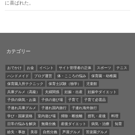
に喜ばれた。
カテゴリー
おでかけ
お金
イベント
サイト管理者の正体
スポーツ
テニス
ハンドメイド
ブログ運営
体・こころの悩み
保育園・幼稚園
保育園入所テクニック
保育士試験（独学）
児童館
兵庫グルメ（高級）
夫婦関係
妊娠・出産
妊娠中ダイエット
子供の病気・お薬
子供の遊び場
子育て
子育て必需品
子連れ兵庫グルメ
子連れ国内旅行
子連れ海外旅行
学び・国家資格
室内遊び場
掃除・断捨離
授乳・産後
料理
日常の悩みを解決
無痛分娩
産後ダイエット
病気・治療
知育
紛失・事故
美容
自然分娩
芦屋グルメ
苦楽園グルメ