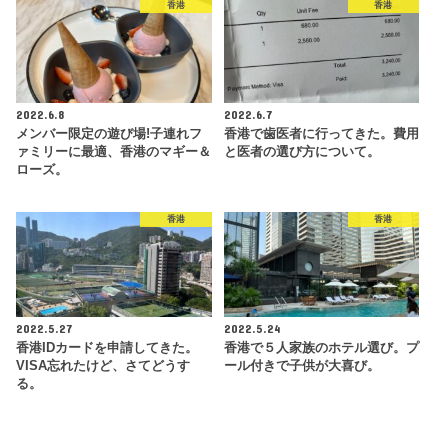
香港
香港
2022.6.8
2022.6.7
メンバー限定の遊び場!子連れフ
香港で歯医者に行ってきた。費用
ァミリーに最適、香港のマギー＆
と医者の選び方について。
ローズ。
香港
香港
2022.5.27
2022.5.24
香港IDカードを申請してきた。
香港で５人家族のホテル選び。プ
VISA忘れたけど、さてどうす
ール付きで子供が大喜び。
る。