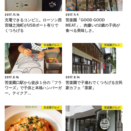
2017.11.16
2017.9.9
充電できるコンビニ。ローソン西
苦楽園「GOOD GOOD
宮樋之池町がUSBポート有りで
MEAT」、肉嫌いの2歳の子供が
くつろげる
食べる美味しさ。
苦楽園グルメ
苦楽園グルメ
2017.8.16
2017.8.14
苦楽園口駅から徒歩１分の「フラ
苦楽園で子連れでくつろげる古民
ワーズ」で子供と本格ハンバーガ
家カフェ「茶家」
ー。テイクア…
苦楽園グルメ
苦楽園グルメ