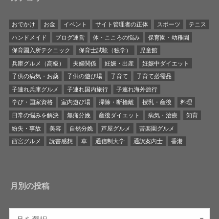
おでかけ
お金
イベント
サイト管理者の正体
スポーツ
テニス
ハンドメイド
ブログ運営
体・こころの悩み
保育園・幼稚園
保育園入所テクニック
保育士試験（独学）
児童館
兵庫グルメ（高級）
夫婦関係
妊娠・出産
妊娠中ダイエット
子供の病気・お薬
子供の遊び場
子育て
子育て必需品
子連れ兵庫グルメ
子連れ国内旅行
子連れ海外旅行
学び・国家資格
室内遊び場
掃除・断捨離
授乳・産後
料理
日常の悩みを解決
無痛分娩
産後ダイエット
病気・治療
知育
紛失・事故
美容
自然分娩
芦屋グルメ
苦楽園グルメ
西宮グルメ
読書感想
車
通信制大学
通訳案内士
香港
月別の投稿