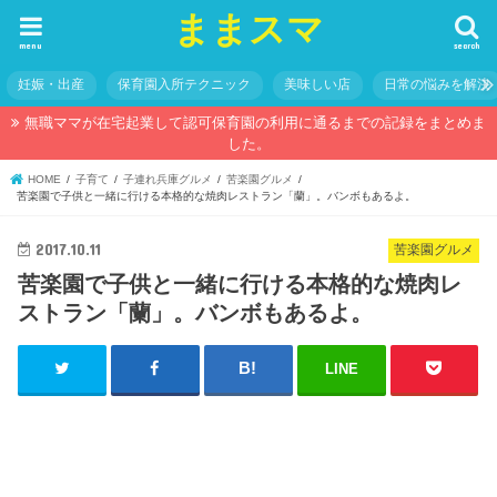
ままスマ
menu
search
妊娠・出産
保育園入所テクニック
美味しい店
日常の悩みを解決
無職ママが在宅起業して認可保育園の利用に通るまでの記録をまとめま
した。
HOME
子育て
子連れ兵庫グルメ
苦楽園グルメ
苦楽園で子供と一緒に行ける本格的な焼肉レストラン「蘭」。バンボもあるよ。
2017.10.11
苦楽園グルメ
苦楽園で子供と一緒に行ける本格的な焼肉レ
ストラン「蘭」。バンボもあるよ。
LINE