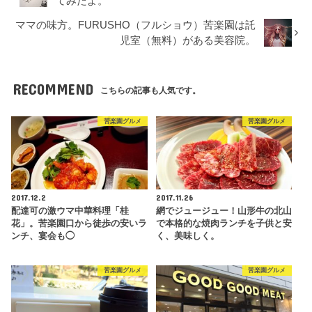
てみたよ。
ママの味方。FURUSHO（フルショウ）苦楽園は託
児室（無料）がある美容院。
RECOMMEND
こちらの記事も人気です。
苦楽園グルメ
苦楽園グルメ
2017.12.2
2017.11.26
配達可の激ウマ中華料理「桂
網でジュージュー！山形牛の北山
花」。苦楽園口から徒歩の安いラ
で本格的な焼肉ランチを子供と安
ンチ、宴会も◯
く、美味しく。
苦楽園グルメ
苦楽園グルメ