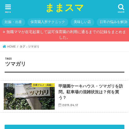
ままスマ
menu
search
妊娠・出産
保育園入所テクニック
美味しい店
日常の悩みを解決
無職ママが在宅起業して認可保育園の利用に通るまでの記録をまとめま
した。
HOME
タグ : ツマガリ
ツマガリ
兵庫グルメ（高級）
甲陽園ケーキハウス・ツマガリを訪
問。駐車場の混雑状況は？何を買
う？
2019.04.17