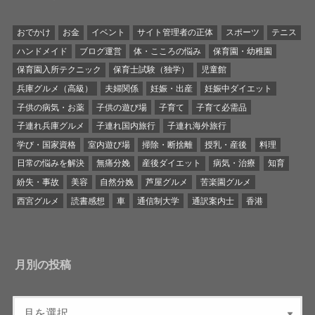
おでかけ
お金
イベント
サイト管理者の正体
スポーツ
テニス
ハンドメイド
ブログ運営
体・こころの悩み
保育園・幼稚園
保育園入所テクニック
保育士試験（独学）
児童館
兵庫グルメ（高級）
夫婦関係
妊娠・出産
妊娠中ダイエット
子供の病気・お薬
子供の遊び場
子育て
子育て必需品
子連れ兵庫グルメ
子連れ国内旅行
子連れ海外旅行
学び・国家資格
室内遊び場
掃除・断捨離
授乳・産後
料理
日常の悩みを解決
無痛分娩
産後ダイエット
病気・治療
知育
紛失・事故
美容
自然分娩
芦屋グルメ
苦楽園グルメ
西宮グルメ
読書感想
車
通信制大学
通訳案内士
香港
月別の投稿