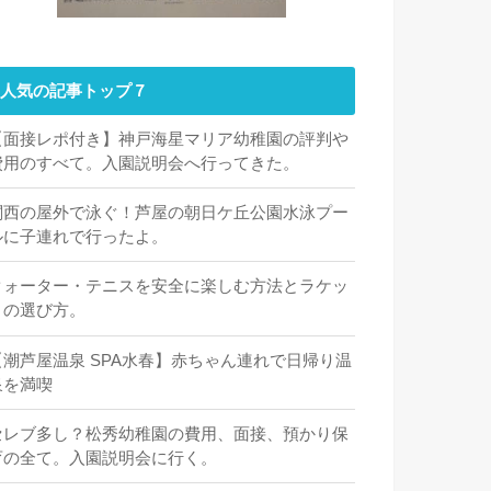
人気の記事トップ７
【面接レポ付き】神戸海星マリア幼稚園の評判や
費用のすべて。入園説明会へ行ってきた。
関西の屋外で泳ぐ！芦屋の朝日ケ丘公園水泳プー
ルに子連れで行ったよ。
クォーター・テニスを安全に楽しむ方法とラケッ
トの選び方。
【潮芦屋温泉 SPA水春】赤ちゃん連れで日帰り温
泉を満喫
セレブ多し？松秀幼稚園の費用、面接、預かり保
育の全て。入園説明会に行く。