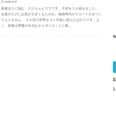
2018.11.13
産後太りに悩む、のりちゃんママです。子供を３人産みました。
出産のたびにお尻が大きくなたのか。独身時代のスカートがきつく
て入りません。 ３人目の長男を３ヶ月前に産んだばかりです。よ
く、産後は骨盤がゆるむからダイエットに最…