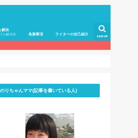
を解決
免責事項
ライターの自己紹介
ブル解決術
search
。
のりちゃんママ(記事を書いている人)