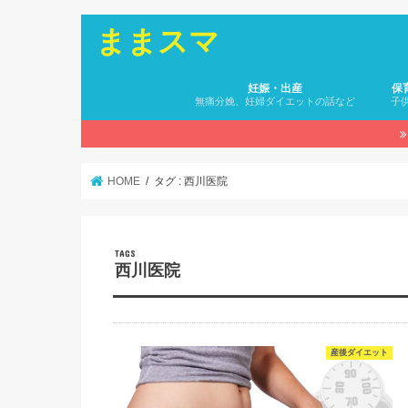
ままスマ
妊娠・出産
保
無痛分娩、妊婦ダイエットの話など
子
HOME
タグ : 西川医院
西川医院
産後ダイエット