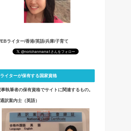
WEBライター/香港/英語/兵庫/子育て
ライターが保有する国家資格
記事執筆者の保有資格でサイト
に関連するもの。
1.通訳案内士（英語）