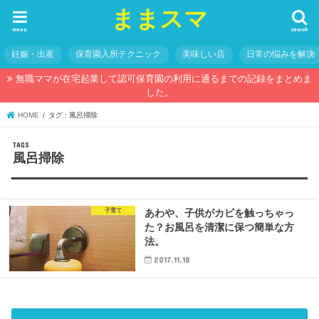
ままスマ
menu
search
妊娠・出産
保育園入所テクニック
美味しい店
日常の悩みを解決
無職ママが在宅起業して認可保育園の利用に通るまでの記録をまとめま
した。
HOME
タグ : 風呂掃除
風呂掃除
子育て
あわや、子供がカビを触っちゃっ
た？お風呂を清潔に保つ簡単な方
法。
2017.11.18