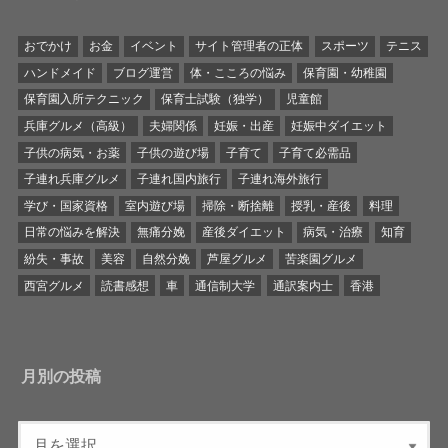
おでかけ
お金
イベント
サイト管理者の正体
スポーツ
テニス
ハンドメイド
ブログ運営
体・こころの悩み
保育園・幼稚園
保育園入所テクニック
保育士試験（独学）
児童館
兵庫グルメ（高級）
夫婦関係
妊娠・出産
妊娠中ダイエット
子供の病気・お薬
子供の遊び場
子育て
子育て必需品
子連れ兵庫グルメ
子連れ国内旅行
子連れ海外旅行
学び・国家資格
室内遊び場
掃除・断捨離
授乳・産後
料理
日常の悩みを解決
無痛分娩
産後ダイエット
病気・治療
知育
紛失・事故
美容
自然分娩
芦屋グルメ
苦楽園グルメ
西宮グルメ
読書感想
車
通信制大学
通訳案内士
香港
月別の投稿