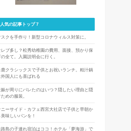
人気の記事トップ７
マスクを手作り！新型コロナウィルス対策に。
セレブ多し？松秀幼稚園の費用、面接、預かり保
育の全て。入園説明会に行く。
白鹿クラシックスで子供とお祝いランチ。粕汁鍋
は外国人にも喜ばれる
妊娠が周りにバレたのはいつ？隠したい理由と隠
すための服装。
サニーサイド・カフェ西宮大社店で子供と早朝か
ら美味しいパンを！
淡路島の子連れ宿泊はココ！ホテル「夢海游」で