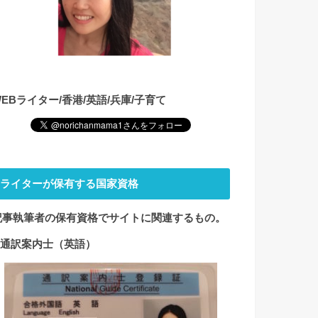
WEBライター/香港/英語/兵庫/子育て
ライターが保有する国家資格
記事執筆者の保有資格でサイト
に関連するもの。
1.通訳案内士（英語）