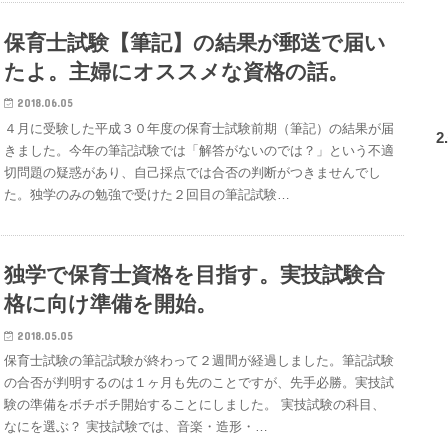
保育士試験【筆記】の結果が郵送で届い
たよ。主婦にオススメな資格の話。
2018.06.05
４月に受験した平成３０年度の保育士試験前期（筆記）の結果が届
2
きました。今年の筆記試験では「解答がないのでは？」という不適
切問題の疑惑があり、自己採点では合否の判断がつきませんでし
た。独学のみの勉強で受けた２回目の筆記試験…
独学で保育士資格を目指す。実技試験合
格に向け準備を開始。
2018.05.05
保育士試験の筆記試験が終わって２週間が経過しました。筆記試験
の合否が判明するのは１ヶ月も先のことですが、先手必勝。実技試
験の準備をボチボチ開始することにしました。 実技試験の科目、
なにを選ぶ？ 実技試験では、音楽・造形・…