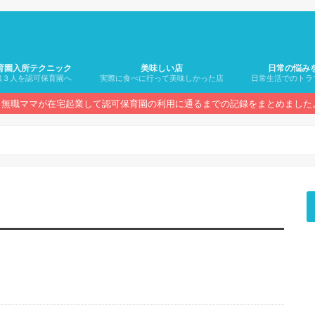
育園入所テクニック
美味しい店
日常の悩み
供３人を認可保育園へ
実際に食べに行って美味しかった店
日常生活でのトラ
無職ママが在宅起業して認可保育園の利用に通るまでの記録をまとめました