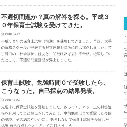
不適切問題か？真の解答を探る。平成３
０年保育士試験を受けてきた。
2018.04.23
平成３０年の保育士試験（前期）を受験してきました。早速、大手
の資格スクールが発表する解答速報を参考に自己採点しました。苦
手科目の「社会福祉」はあと１問だけ及ばずに不合格。絶望してい
たところ、不適切問題疑惑が浮上しました。…
保育士試験、勉強時間０で受験したら、
こうなった。自己採点の結果発表。
2017.10.23
先週末に保育士試験を受験しました。さっそく、ネット上の解答速
報を利用して自己採点をしてみたよ。事前勉強ゼロで受験した今回
の試験。その結果やいかに。 勉強しないで保育士試験を受験した
結果 自己採点したところ、９科目のうち６…