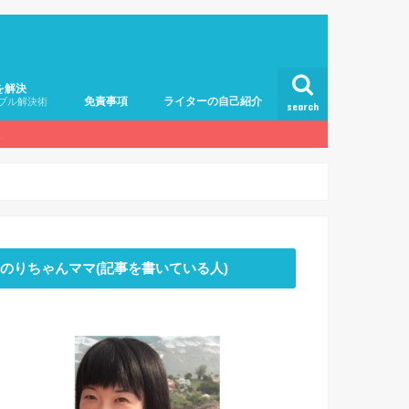
を解決
免責事項
ライターの自己紹介
ブル解決術
search
。
のりちゃんママ(記事を書いている人)