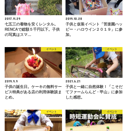
2017.11.29
2019.10.28
七五三の着物を安くレンタル。
子供と仮装イベント「苦楽園ハッ
RENCAで総額５千円以下。子供
ピー・ハロウイン２０１９」に参
の写真はスマ…
加。
イベント
イベント
2019.9.9
2021.6.21
子供の誕生日。ケーキの無料サー
子供と一緒に自然体験！「こそだ
ビス特典がある店の利用体験談ま
てファームらんど・甲山」に参加
とめ。
した感想。
イベント
イベント