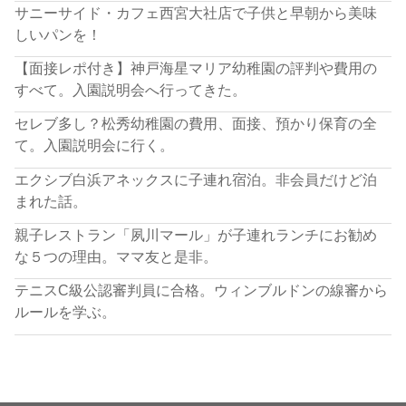
サニーサイド・カフェ西宮大社店で子供と早朝から美味
しいパンを！
【面接レポ付き】神戸海星マリア幼稚園の評判や費用の
すべて。入園説明会へ行ってきた。
セレブ多し？松秀幼稚園の費用、面接、預かり保育の全
て。入園説明会に行く。
エクシブ白浜アネックスに子連れ宿泊。非会員だけど泊
まれた話。
親子レストラン「夙川マール」が子連れランチにお勧め
な５つの理由。ママ友と是非。
テニスC級公認審判員に合格。ウィンブルドンの線審から
ルールを学ぶ。