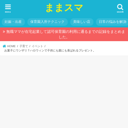
ままスマ
menu
search
妊娠・出産
保育園入所テクニック
美味しい店
日常の悩みを解決
無職ママが在宅起業して認可保育園の利用に通るまでの記録をまとめま
した。
HOME
子育て
イベント
お菓子にウンザリ？ハロウィンで子供にも親にも喜ばれるプレゼント。