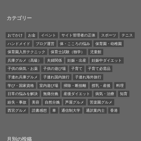
カテゴリー
おでかけ
お金
イベント
サイト管理者の正体
スポーツ
テニス
ハンドメイド
ブログ運営
体・こころの悩み
保育園・幼稚園
保育園入所テクニック
保育士試験（独学）
児童館
兵庫グルメ（高級）
夫婦関係
妊娠・出産
妊娠中ダイエット
子供の病気・お薬
子供の遊び場
子育て
子育て必需品
子連れ兵庫グルメ
子連れ国内旅行
子連れ海外旅行
学び・国家資格
室内遊び場
掃除・断捨離
授乳・産後
料理
日常の悩みを解決
無痛分娩
産後ダイエット
病気・治療
知育
紛失・事故
美容
自然分娩
芦屋グルメ
苦楽園グルメ
西宮グルメ
読書感想
車
通信制大学
通訳案内士
香港
月別の投稿