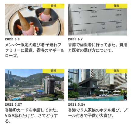
香港
香港
2022.6.8
2022.6.7
メンバー限定の遊び場!子連れフ
香港で歯医者に行ってきた。費用
ァミリーに最適、香港のマギー＆
と医者の選び方について。
ローズ。
香港
香港
2022.5.27
2022.5.24
香港IDカードを申請してきた。
香港で５人家族のホテル選び。プ
VISA忘れたけど、さてどうす
ール付きで子供が大喜び。
る。