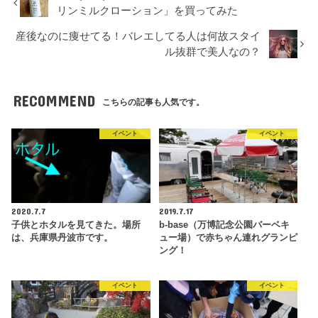
リンミルクローション」を買ってみた
産後なのに痩せてる！バレエしてる人は何故スタイ
ル抜群で美人なの？
RECOMMEND
こちらの記事も人気です。
イベント
イベント
2020.7.7
2019.7.17
子供とホタルを見てきた。場所
b-base（万博記念公園バーベキ
は、兵庫県丹波市です。
ュー場）で赤ちゃん連れグランピ
ング！
イベント
イベント