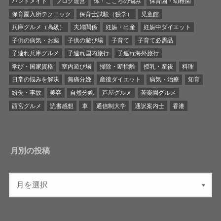
ハンドメイド
ブログ運営
体・こころの悩み
保育園・幼稚園
保育園入所テクニック
保育士試験（独学）
児童館
兵庫グルメ（高級）
夫婦関係
妊娠・出産
妊娠中ダイエット
子供の病気・お薬
子供の遊び場
子育て
子育て必需品
子連れ兵庫グルメ
子連れ国内旅行
子連れ海外旅行
学び・国家資格
室内遊び場
掃除・断捨離
授乳・産後
料理
日常の悩みを解決
無痛分娩
産後ダイエット
病気・治療
知育
紛失・事故
美容
自然分娩
芦屋グルメ
苦楽園グルメ
西宮グルメ
読書感想
車
通信制大学
通訳案内士
香港
月別の投稿