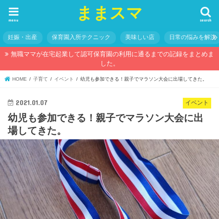
ままスマ
menu
search
妊娠・出産
保育園入所テクニック
美味しい店
日常の悩みを解決
無職ママが在宅起業して認可保育園の利用に通るまでの記録をまとめま
した。
HOME
子育て
イベント
幼児も参加できる！親子でマラソン大会に出場してきた。
2021.01.07
イベント
幼児も参加できる！親子でマラソン大会に出
場してきた。