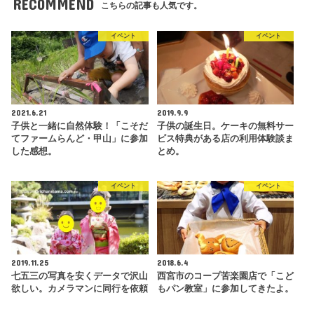
RECOMMEND
こちらの記事も人気です。
イベント
イベント
2021.6.21
2019.9.9
子供と一緒に自然体験！「こそだ
子供の誕生日。ケーキの無料サー
てファームらんど・甲山」に参加
ビス特典がある店の利用体験談ま
した感想。
とめ。
イベント
イベント
2019.11.25
2018.6.4
七五三の写真を安くデータで沢山
西宮市のコープ苦楽園店で「こど
欲しい。カメラマンに同行を依頼
もパン教室」に参加してきたよ。