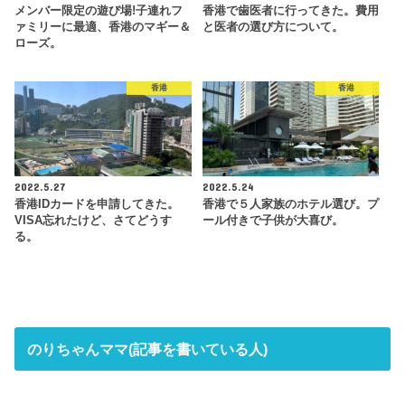
メンバー限定の遊び場!子連れフ
香港で歯医者に行ってきた。費用
ァミリーに最適、香港のマギー＆
と医者の選び方について。
ローズ。
香港
香港
2022.5.27
2022.5.24
香港IDカードを申請してきた。
香港で５人家族のホテル選び。プ
VISA忘れたけど、さてどうす
ール付きで子供が大喜び。
る。
のりちゃんママ(記事を書いている人)