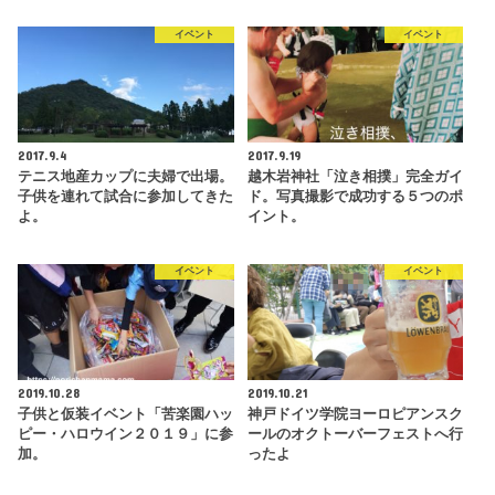
イベント
イベント
2017.9.4
2017.9.19
テニス地産カップに夫婦で出場。
越木岩神社「泣き相撲」完全ガイ
子供を連れて試合に参加してきた
ド。写真撮影で成功する５つのポ
よ。
イント。
イベント
イベント
2019.10.28
2019.10.21
子供と仮装イベント「苦楽園ハッ
神戸ドイツ学院ヨーロピアンスク
ピー・ハロウイン２０１９」に参
ールのオクトーバーフェストへ行
加。
ったよ