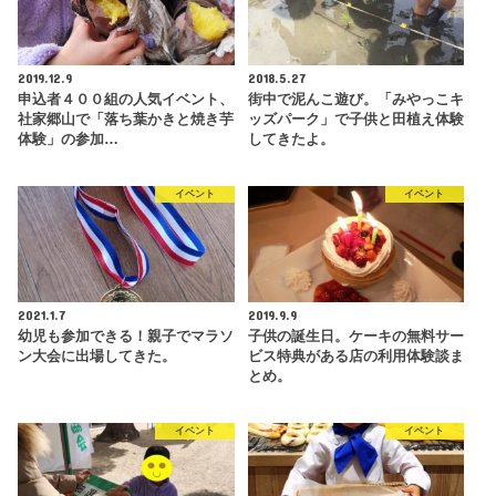
2019.12.9
2018.5.27
申込者４００組の人気イベント、
街中で泥んこ遊び。「みやっこキ
社家郷山で「落ち葉かきと焼き芋
ッズパーク」で子供と田植え体験
体験」の参加…
してきたよ。
イベント
イベント
2021.1.7
2019.9.9
幼児も参加できる！親子でマラソ
子供の誕生日。ケーキの無料サー
ン大会に出場してきた。
ビス特典がある店の利用体験談ま
とめ。
イベント
イベント