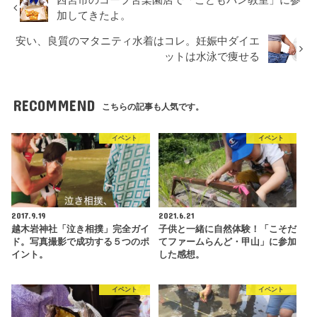
西宮市のコープ苦楽園店で「こどもパン教室」に参
加してきたよ。
安い、良質のマタニティ水着はコレ。妊娠中ダイエ
ットは水泳で痩せる
RECOMMEND
こちらの記事も人気です。
イベント
イベント
2017.9.19
2021.6.21
越木岩神社「泣き相撲」完全ガイ
子供と一緒に自然体験！「こそだ
ド。写真撮影で成功する５つのポ
てファームらんど・甲山」に参加
イント。
した感想。
イベント
イベント