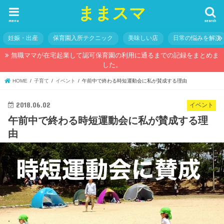
ままスマ
menu
search
妊娠・出産
保育園入所テクニック
美味しい店
日常の悩みを解決
無職ママが在宅起業して認可保育園の利用に通るまでの記録をまとめま
した。
HOME
子育て
イベント
午前中で終わる時短運動会に私が賛成する理由
2018.06.02
イベント
午前中で終わる時短運動会に私が賛成する理
由