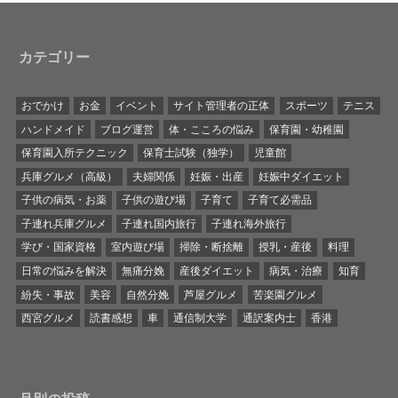
カテゴリー
おでかけ
お金
イベント
サイト管理者の正体
スポーツ
テニス
ハンドメイド
ブログ運営
体・こころの悩み
保育園・幼稚園
保育園入所テクニック
保育士試験（独学）
児童館
兵庫グルメ（高級）
夫婦関係
妊娠・出産
妊娠中ダイエット
子供の病気・お薬
子供の遊び場
子育て
子育て必需品
子連れ兵庫グルメ
子連れ国内旅行
子連れ海外旅行
学び・国家資格
室内遊び場
掃除・断捨離
授乳・産後
料理
日常の悩みを解決
無痛分娩
産後ダイエット
病気・治療
知育
紛失・事故
美容
自然分娩
芦屋グルメ
苦楽園グルメ
西宮グルメ
読書感想
車
通信制大学
通訳案内士
香港