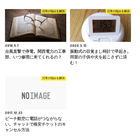
日常の悩みを解決
日常の悩みを解決
2018.9.7
2020.5.13
台風直撃で停電。関西電力の工事
振動式の目覚まし時計で早起き。
部、いつ修理に来てくれるの？
同室の子供や夫を起こさずに済
む！
日常の悩みを解決
2017.12.23
ピーチ航空に電話がつながらな
い。チャットで格安チケットのキ
ャンセル方法