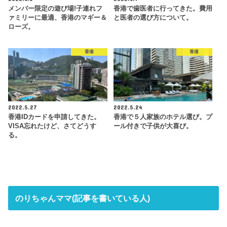
メンバー限定の遊び場!子連れフ
香港で歯医者に行ってきた。費用
ァミリーに最適、香港のマギー＆
と医者の選び方について。
ローズ。
香港
香港
2022.5.27
2022.5.24
香港IDカードを申請してきた。
香港で５人家族のホテル選び。プ
VISA忘れたけど、さてどうす
ール付きで子供が大喜び。
る。
のりちゃんママ(記事を書いている人)