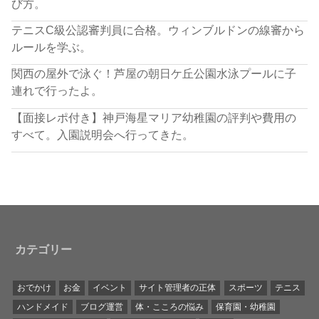
び方。
テニスC級公認審判員に合格。ウィンブルドンの線審から
ルールを学ぶ。
関西の屋外で泳ぐ！芦屋の朝日ケ丘公園水泳プールに子
連れで行ったよ。
【面接レポ付き】神戸海星マリア幼稚園の評判や費用の
すべて。入園説明会へ行ってきた。
カテゴリー
おでかけ
お金
イベント
サイト管理者の正体
スポーツ
テニス
ハンドメイド
ブログ運営
体・こころの悩み
保育園・幼稚園