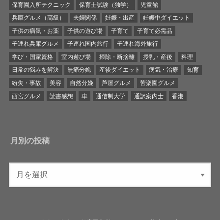
保育園入所テクニック
保育士試験（独学）
児童館
兵庫グルメ（高級）
夫婦関係
妊娠・出産
妊娠中ダイエット
子供の病気・お薬
子供の遊び場
子育て
子育て必需品
子連れ兵庫グルメ
子連れ国内旅行
子連れ海外旅行
学び・国家資格
室内遊び場
掃除・断捨離
授乳・産後
料理
日常の悩みを解決
無痛分娩
産後ダイエット
病気・治療
知育
紛失・事故
美容
自然分娩
芦屋グルメ
苦楽園グルメ
西宮グルメ
読書感想
車
通信制大学
通訳案内士
香港
月別の投稿