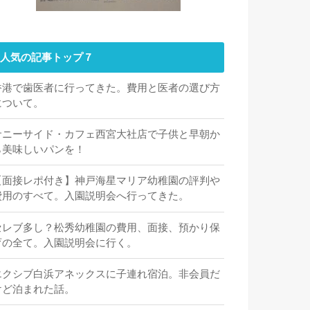
人気の記事トップ７
香港で歯医者に行ってきた。費用と医者の選び方
について。
サニーサイド・カフェ西宮大社店で子供と早朝か
ら美味しいパンを！
【面接レポ付き】神戸海星マリア幼稚園の評判や
費用のすべて。入園説明会へ行ってきた。
セレブ多し？松秀幼稚園の費用、面接、預かり保
育の全て。入園説明会に行く。
エクシブ白浜アネックスに子連れ宿泊。非会員だ
けど泊まれた話。