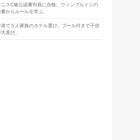
テニスC級公認審判員に合格。ウィンブルドンの
線審からルールを学ぶ。
香港で５人家族のホテル選び。プール付きで子供
が大喜び。