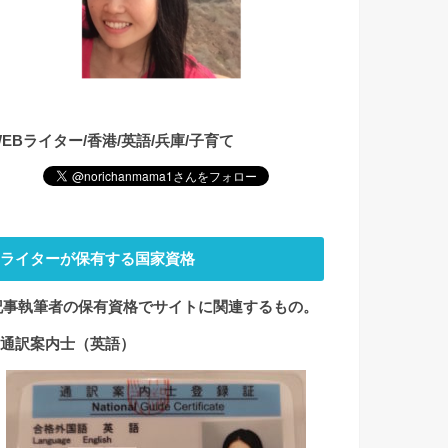
WEBライター/香港/英語/兵庫/子育て
ライターが保有する国家資格
記事執筆者の保有資格でサイト
に関連するもの。
1.通訳案内士（英語）