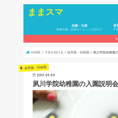
ままスマ
妊娠・出産
保
無痛分娩、妊婦ダイエットの話など
子
HOME
子供を預ける
保育園・幼稚園
夙川学院幼稚園
保育園・幼稚園
2017.09.09
夙川学院幼稚園の入園説明