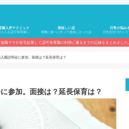
育園入所テクニック
美味しい店
日常の悩み
供３人を認可保育園へ
実際に食べに行って美味しかった店
日常生活でのトラ
無職ママが在宅起業して認可保育園の利用に通るまでの記録をまとめました
の入園説明会に参加。面接は？延長保育は？
会に参加。面接は？延長保育は？