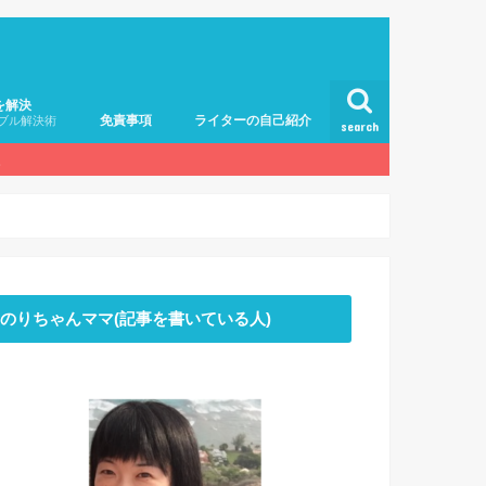
を解決
免責事項
ライターの自己紹介
ブル解決術
search
。
のりちゃんママ(記事を書いている人)