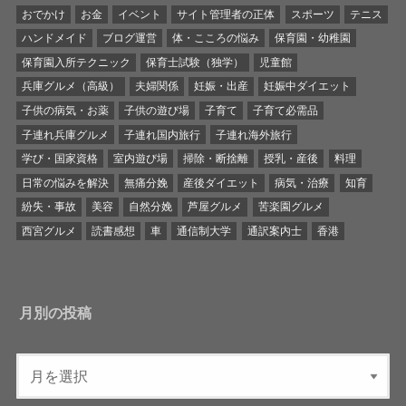
おでかけ
お金
イベント
サイト管理者の正体
スポーツ
テニス
ハンドメイド
ブログ運営
体・こころの悩み
保育園・幼稚園
保育園入所テクニック
保育士試験（独学）
児童館
兵庫グルメ（高級）
夫婦関係
妊娠・出産
妊娠中ダイエット
子供の病気・お薬
子供の遊び場
子育て
子育て必需品
子連れ兵庫グルメ
子連れ国内旅行
子連れ海外旅行
学び・国家資格
室内遊び場
掃除・断捨離
授乳・産後
料理
日常の悩みを解決
無痛分娩
産後ダイエット
病気・治療
知育
紛失・事故
美容
自然分娩
芦屋グルメ
苦楽園グルメ
西宮グルメ
読書感想
車
通信制大学
通訳案内士
香港
月別の投稿