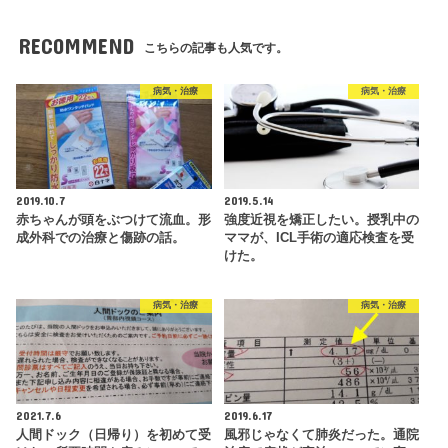
RECOMMEND
こちらの記事も人気です。
病気・治療
病気・治療
2019.10.7
2019.5.14
赤ちゃんが頭をぶつけて流血。形
強度近視を矯正したい。授乳中の
成外科での治療と傷跡の話。
ママが、ICL手術の適応検査を受
けた。
病気・治療
病気・治療
2021.7.6
2019.6.17
人間ドック（日帰り）を初めて受
風邪じゃなくて肺炎だった。通院