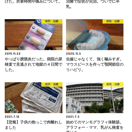
けた。所要時間や痛みについて。
治療で症状が完治。ついでに卒
乳。
病気・治療
病気・治療
2019.11.22
2020.11.5
やっぱり膀胱炎だった。病院の尿
虫歯じゃなくて、強く噛みすぎ。
検査で見逃されて地獄の４日間で
マウスピースを作って顎関節症の
した。
リハビリ。
病気・治療
病気・治療
2021.7.12
2021.7.5
【悲報】子供の抱っこで肉離れし
始めてのマンモグラフィ体験談。
ました
アラフォー・ママ、乳がん検査を