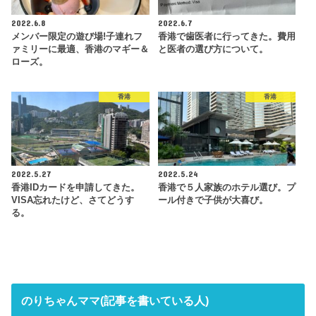
2022.6.8
2022.6.7
メンバー限定の遊び場!子連れフ
香港で歯医者に行ってきた。費用
ァミリーに最適、香港のマギー＆
と医者の選び方について。
ローズ。
香港
香港
2022.5.27
2022.5.24
香港IDカードを申請してきた。
香港で５人家族のホテル選び。プ
VISA忘れたけど、さてどうす
ール付きで子供が大喜び。
る。
のりちゃんママ(記事を書いている人)