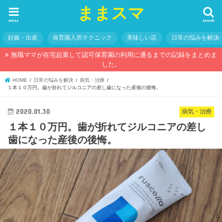
ままスマ
menu
search
妊娠・出産
保育園入所テクニック
美味しい店
日常の悩みを解決
無職ママが在宅起業して認可保育園の利用に通るまでの記録をまとめま
した。
HOME
日常の悩みを解決
病気・治療
１本１０万円。歯が折れてジルコニアの差し歯になった産後の後悔。
2020.01.30
病気・治療
１本１０万円。歯が折れてジルコニアの差し
歯になった産後の後悔。